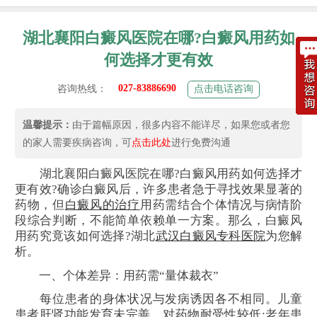
湖北襄阳白癜风医院在哪?白癜风用药如
何选择才更有效
027-83886690
咨询热线：
点击电话咨询
温馨提示：
由于篇幅原因，很多内容不能详尽，如果您或者您
的家人需要疾病咨询，可
点击此处
进行免费沟通
湖北襄阳白癜风医院在哪?白癜风用药如何选择才
更有效?确诊白癜风后，许多患者急于寻找效果显著的
药物，但
白癜风的治疗
用药需结合个体情况与病情阶
段综合判断，不能简单依赖单一方案。那么，白癜风
用药究竟该如何选择?湖北
武汉白癜风专科医院
为您解
析。
一、个体差异：用药需“量体裁衣”
每位患者的身体状况与发病诱因各不相同。儿童
患者肝肾功能发育未完善，对药物耐受性较低;老年患