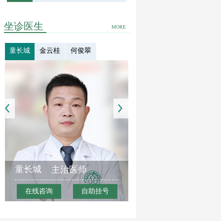
坐诊医生
MORE
童长城
金云桂
何俊翠
童长城
主治医师
在线咨询
自助挂号