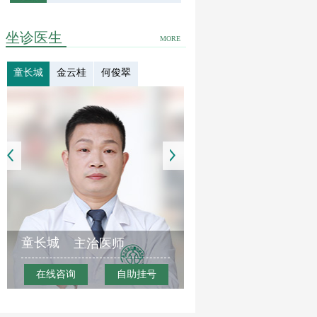
坐诊医生
MORE
童长城
金云桂
何俊翠
童长城
主治医师
在线咨询
自助挂号