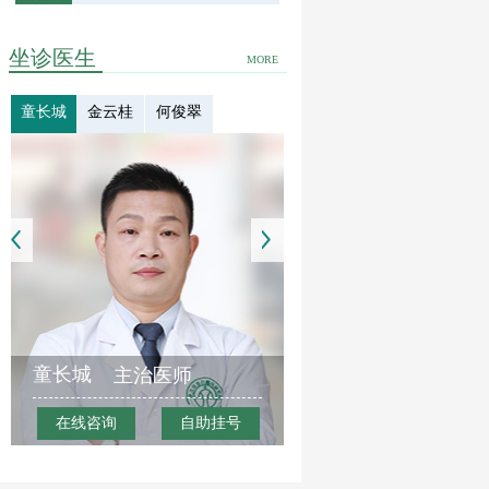
坐诊医生
MORE
童长城
金云桂
何俊翠
童长城
主治医师
在线咨询
自助挂号