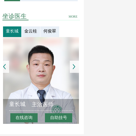
坐诊医生
MORE
童长城
金云桂
何俊翠
童长城
主治医师
在线咨询
自助挂号